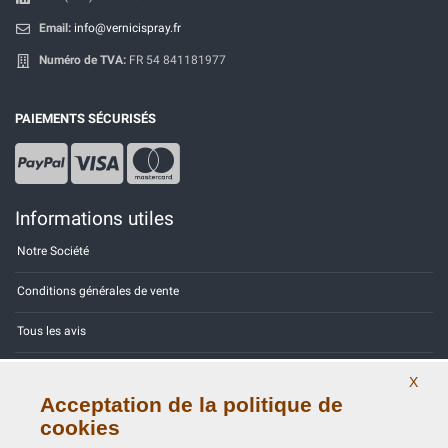
Email:
info@vernicispray.fr
Numéro de TVA:
FR 54 841181977
PAIEMENTS SÉCURISÉS
Informations utiles
Notre Société
Conditions générales de vente
Tous les avis
Site Map
X
Acceptation de la politique de
Contactez-nous
cookies