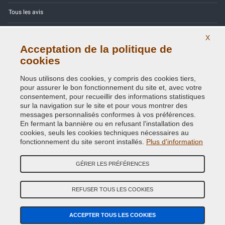
Tous les avis
Site Map
X
Acceptation de la politique de
Contactez-nous
cookies
Codes couleurs
Nous utilisons des cookies, y compris des cookies tiers,
pour assurer le bon fonctionnement du site et, avec votre
Politique de confidentialité - RGPD
consentement, pour recueillir des informations statistiques
sur la navigation sur le site et pour vous montrer des
messages personnalisés conformes à vos préférences.
En fermant la bannière ou en refusant l'installation des
cookies, seuls les cookies techniques nécessaires au
Copyright © 2014 - 2026. All Rights Reserved.
fonctionnement du site seront installés.
Plus d'information
Visiteurs online: 379
GÉRER LES PRÉFÉRENCES
Credits:
E-COMIT
REFUSER TOUS LES COOKIES
Suivez nous sur nos réseaux sociaux
ACCEPTER TOUS LES COOKIES