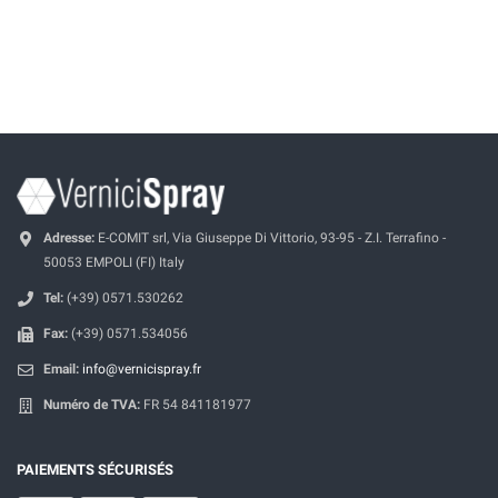
Adresse:
E-COMIT srl, Via Giuseppe Di Vittorio, 93-95 - Z.I. Terrafino -
50053 EMPOLI (FI) Italy
Tel:
(+39) 0571.530262
Fax:
(+39) 0571.534056
Email:
info@vernicispray.fr
Numéro de TVA:
FR 54 841181977
PAIEMENTS SÉCURISÉS