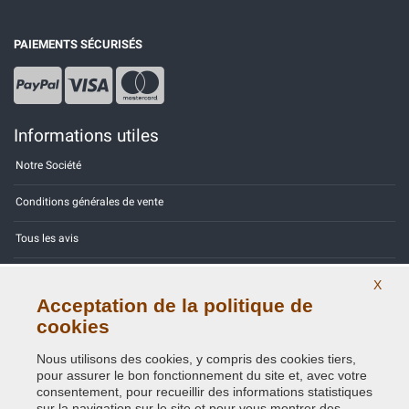
PAIEMENTS SÉCURISÉS
Informations utiles
Notre Société
Conditions générales de vente
Tous les avis
Site Map
X
Acceptation de la politique de
Contactez-nous
cookies
Codes couleurs
Nous utilisons des cookies, y compris des cookies tiers,
pour assurer le bon fonctionnement du site et, avec votre
Politique de confidentialité - RGPD
consentement, pour recueillir des informations statistiques
sur la navigation sur le site et pour vous montrer des