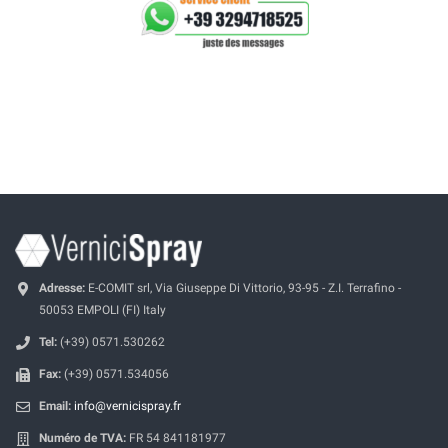
Adresse:
E-COMIT srl, Via Giuseppe Di Vittorio, 93-95 - Z.I. Terrafino -
50053 EMPOLI (FI) Italy
Tel:
(+39) 0571.530262
Fax:
(+39) 0571.534056
Email:
info@vernicispray.fr
Numéro de TVA:
FR 54 841181977