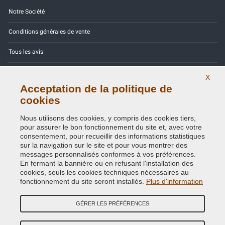
Notre Société
Conditions générales de vente
Tous les avis
Site Map
X
Acceptation de la politique de
Contactez-nous
cookies
Codes couleurs
Nous utilisons des cookies, y compris des cookies tiers,
pour assurer le bon fonctionnement du site et, avec votre
Politique de confidentialité - RGPD
consentement, pour recueillir des informations statistiques
sur la navigation sur le site et pour vous montrer des
messages personnalisés conformes à vos préférences.
En fermant la bannière ou en refusant l'installation des
cookies, seuls les cookies techniques nécessaires au
Copyright © 2014 - 2026. All Rights Reserved.
fonctionnement du site seront installés.
Plus d'information
Visiteurs online: 370
GÉRER LES PRÉFÉRENCES
Credits:
E-COMIT