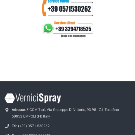
Adresse:
E-COMIT srl, Via Giuseppe Di Vittorio, 93-95 - Z.I. Terrafino -
50053 EMPOLI (FI) Italy
Tel:
(+39) 0571.530262