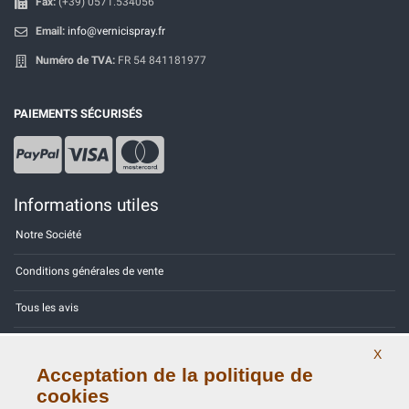
Fax:
(+39) 0571.534056
Email:
info@vernicispray.fr
Numéro de TVA:
FR 54 841181977
PAIEMENTS SÉCURISÉS
Informations utiles
Notre Société
Conditions générales de vente
Tous les avis
Site Map
X
Acceptation de la politique de
Contactez-nous
cookies