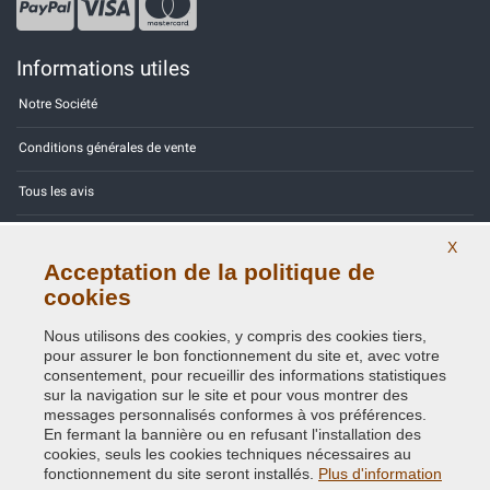
Informations utiles
Notre Société
Conditions générales de vente
Tous les avis
Site Map
X
Acceptation de la politique de
Contactez-nous
cookies
Codes couleurs
Nous utilisons des cookies, y compris des cookies tiers,
pour assurer le bon fonctionnement du site et, avec votre
Politique de confidentialité - RGPD
consentement, pour recueillir des informations statistiques
sur la navigation sur le site et pour vous montrer des
messages personnalisés conformes à vos préférences.
En fermant la bannière ou en refusant l'installation des
cookies, seuls les cookies techniques nécessaires au
Copyright © 2014 - 2026. All Rights Reserved.
fonctionnement du site seront installés.
Plus d'information
Visiteurs online: 533