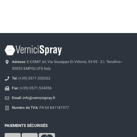
Adresse:
E-COMIT srl, Via Giuseppe Di Vittorio, 93-95 - Z.I. Terrafino -
50053 EMPOLI (FI) Italy
Tel:
(+39) 0571.530262
Fax:
(+39) 0571.534056
Email:
info@vernicispray.fr
Numéro de TVA:
FR 54 841181977
PAIEMENTS SÉCURISÉS