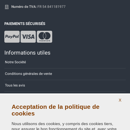
Numéro de TVA:
FR 54 841181977
PAIEMENTS SÉCURISÉS
Informations utiles
Notre Société
Conditions générales de vente
Tous les avis
Site Map
X
Acceptation de la politique de
Contactez-nous
cookies
Codes couleurs
Nous utilisons des cookies, y compris des cookies tiers,
pour assurer le bon fonctionnement du site et, avec votre