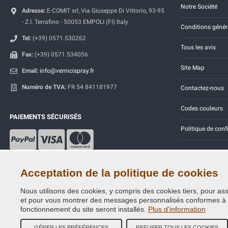
Notre Société
Adresse:
E-COMIT srl, Via Giuseppe Di Vittorio, 93-95
- Z.I. Terrafino - 50053 EMPOLI (FI) Italy
Conditions génér
Tel:
(+39) 0571.530262
Tous les avis
Fax:
(+39) 0571.534056
Site Map
Email:
info@vernicispray.fr
Numéro de TVA:
FR 54 841181977
Contactez-nous
Codes couleurs
PAIEMENTS SÉCURISÉS
Politique de conf
Acceptation de la politique de cookies
Nous utilisons des cookies, y compris des cookies tiers, pour assu
Copyright © 2014 - 2026. All Rights Reserved.
et pour vous montrer des messages personnalisés conformes à vos
Visiteurs online: 473
fonctionnement du site seront installés.
Plus d'information
GÉRER LES PRÉFÉRENCES
REFUSER TOUS LES COOKIES