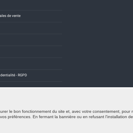
ales de vente
identialité - RGPD
rer le bon fonctionnement du site et, avec votre consentement, pour recu
Credits:
E-COMIT
 préférences. En fermant la bannière ou en refusant l'installation de