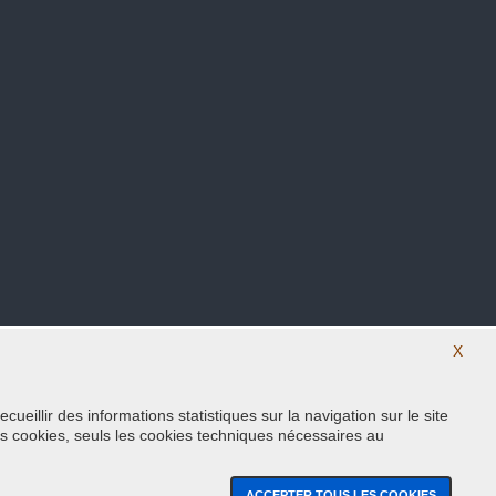
X
eillir des informations statistiques sur la navigation sur le site
Suivez nous sur nos réseaux sociaux
s cookies, seuls les cookies techniques nécessaires au
ACCEPTER TOUS LES COOKIES