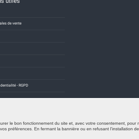
s utiles
ales de vente
identialité - RGPD
rer le bon fonctionnement du site et, avec votre consentement, pour recu
Credits:
E-COMIT
 préférences. En fermant la bannière ou en refusant l'installation de