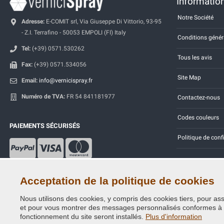
Information
Notre Société
Adresse:
E-COMIT srl, Via Giuseppe Di Vittorio, 93-95
- Z.I. Terrafino - 50053 EMPOLI (FI) Italy
Conditions génér
Tel:
(+39) 0571.530262
Tous les avis
Fax:
(+39) 0571.534056
Site Map
Email:
info@vernicispray.fr
Numéro de TVA:
FR 54 841181977
Contactez-nous
Codes couleurs
PAIEMENTS SÉCURISÉS
Politique de conf
Acceptation de la politique de cookies
Nous utilisons des cookies, y compris des cookies tiers, pour assu
Copyright © 2014 - 2026. All Rights Reserved.
et pour vous montrer des messages personnalisés conformes à vos
Visiteurs online: 359
fonctionnement du site seront installés.
Plus d'information