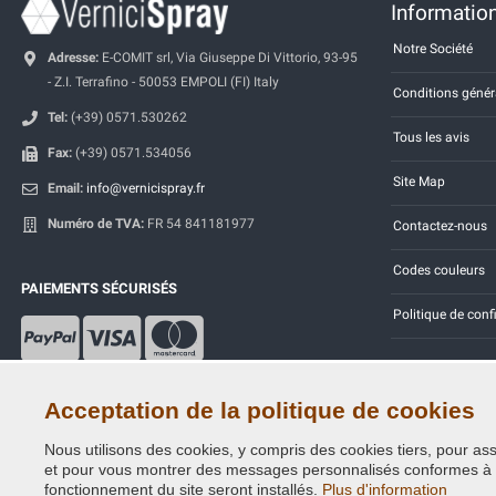
Information
Notre Société
Adresse:
E-COMIT srl, Via Giuseppe Di Vittorio, 93-95
- Z.I. Terrafino - 50053 EMPOLI (FI) Italy
Conditions génér
Tel:
(+39) 0571.530262
Tous les avis
Fax:
(+39) 0571.534056
Site Map
Email:
info@vernicispray.fr
Numéro de TVA:
FR 54 841181977
Contactez-nous
Codes couleurs
PAIEMENTS SÉCURISÉS
Politique de conf
Acceptation de la politique de cookies
Nous utilisons des cookies, y compris des cookies tiers, pour assu
Copyright © 2014 - 2026. All Rights Reserved.
et pour vous montrer des messages personnalisés conformes à vos
Visiteurs online: 476
fonctionnement du site seront installés.
Plus d'information