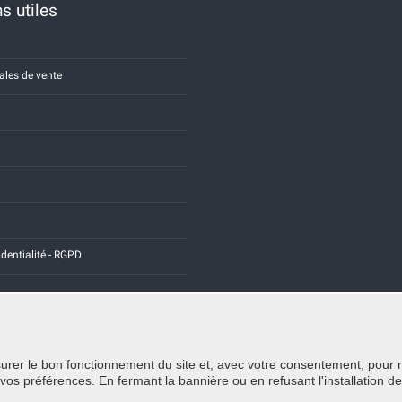
s utiles
ales de vente
identialité - RGPD
rer le bon fonctionnement du site et, avec votre consentement, pour recu
Credits:
E-COMIT
 préférences. En fermant la bannière ou en refusant l'installation de