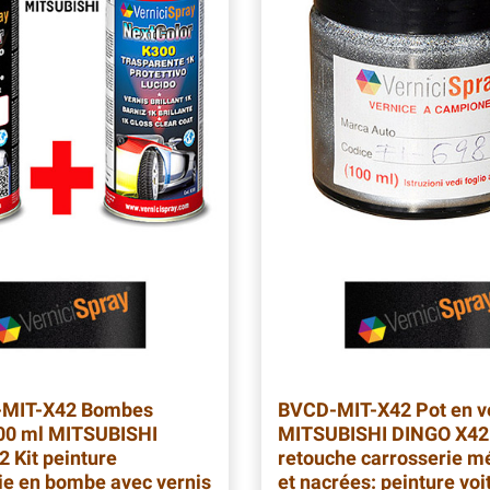
-MIT-X42
Bombes
BVCD-MIT-X42
Pot en v
400 ml MITSUBISHI
MITSUBISHI DINGO X42
 Kit peinture
retouche carrosserie mé
ie en bombe avec vernis
et nacrées: peinture voi