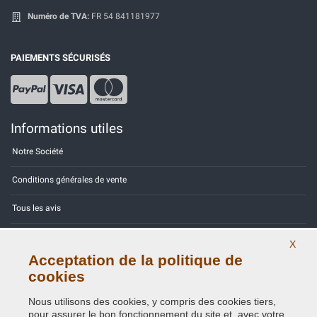
Numéro de TVA:
FR 54 841181977
PAIEMENTS SÉCURISÉS
Informations utiles
Notre Société
Conditions générales de vente
Tous les avis
Site Map
X
Acceptation de la politique de
Contactez-nous
cookies
Codes couleurs
Nous utilisons des cookies, y compris des cookies tiers,
pour assurer le bon fonctionnement du site et, avec votre