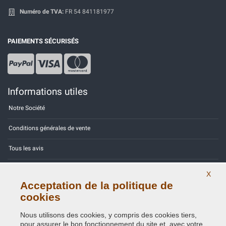
Numéro de TVA:
FR 54 841181977
PAIEMENTS SÉCURISÉS
Informations utiles
Notre Société
Conditions générales de vente
Tous les avis
Site Map
X
Acceptation de la politique de
Contactez-nous
cookies
Codes couleurs
Nous utilisons des cookies, y compris des cookies tiers,
pour assurer le bon fonctionnement du site et, avec votre