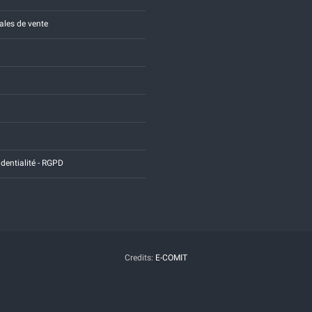
ales de vente
identialité - RGPD
Credits:
E-COMIT