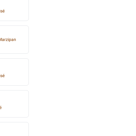
isé
 Marzipan
isé
é