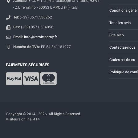
Adresse:
E-COMIT srl, Via Giuseppe Di Vittorio, 93-95
- Z.I. Terrafino - 50053 EMPOLI (FI) Italy
Conditions génér
Tel:
(+39) 0571.530262
Tous les avis
Fax:
(+39) 0571.534056
Site Map
Email:
info@vernicispray.fr
Numéro de TVA:
FR 54 841181977
Contactez-nous
Codes couleurs
PAIEMENTS SÉCURISÉS
Politique de conf
Copyright © 2014 - 2026. All Rights Reserved.
Visiteurs online: 414