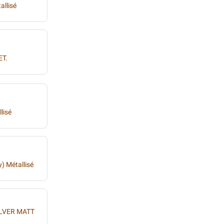
allisé
ET.
lisé
) Métallisé
ILVER MATT