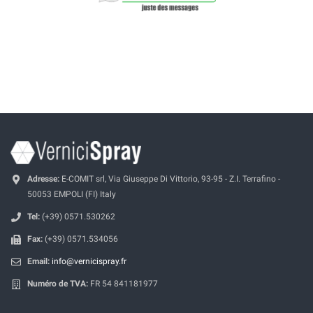
Adresse:
E-COMIT srl, Via Giuseppe Di Vittorio, 93-95 - Z.I. Terrafino -
50053 EMPOLI (FI) Italy
Tel:
(+39) 0571.530262
Fax:
(+39) 0571.534056
Email:
info@vernicispray.fr
Numéro de TVA:
FR 54 841181977