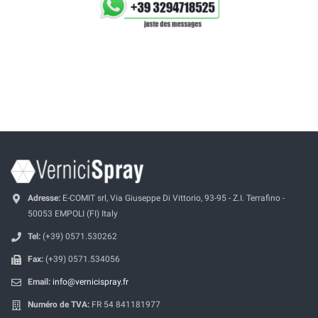
Adresse:
E-COMIT srl, Via Giuseppe Di Vittorio, 93-95 - Z.I. Terrafino -
50053 EMPOLI (FI) Italy
Tel:
(+39) 0571.530262
Fax:
(+39) 0571.534056
Email:
info@vernicispray.fr
Numéro de TVA:
FR 54 841181977