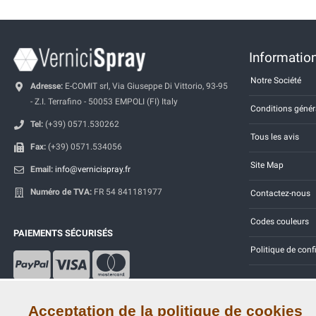
Information
Notre Société
Adresse:
E-COMIT srl, Via Giuseppe Di Vittorio, 93-95
- Z.I. Terrafino - 50053 EMPOLI (FI) Italy
Conditions génér
Tel:
(+39) 0571.530262
Tous les avis
Fax:
(+39) 0571.534056
Site Map
Email:
info@vernicispray.fr
Numéro de TVA:
FR 54 841181977
Contactez-nous
Codes couleurs
PAIEMENTS SÉCURISÉS
Politique de conf
Acceptation de la politique de cookies