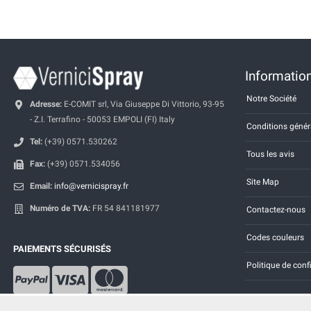
Information
Notre Société
Adresse:
E-COMIT srl, Via Giuseppe Di Vittorio, 93-95
- Z.I. Terrafino - 50053 EMPOLI (FI) Italy
Conditions génér
Tel:
(+39) 0571.530262
Tous les avis
Fax:
(+39) 0571.534056
Site Map
Email:
info@vernicispray.fr
Numéro de TVA:
FR 54 841181977
Contactez-nous
Codes couleurs
PAIEMENTS SÉCURISÉS
Politique de conf