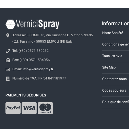
Information
Notre Société
Adresse:
E-COMIT srl, Via Giuseppe Di Vittorio, 93-95
- Z.I. Terrafino - 50053 EMPOLI (FI) Italy
Conditions génér
Tel:
(+39) 0571.530262
Tous les avis
Fax:
(+39) 0571.534056
Site Map
Email:
info@vernicispray.fr
Numéro de TVA:
FR 54 841181977
Contactez-nous
Codes couleurs
PAIEMENTS SÉCURISÉS
Politique de conf