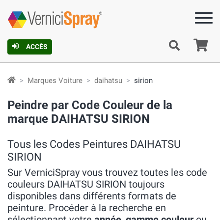
Pa
ACCÈS
Marques Voiture
daihatsu
sirion
Peindre par Code Couleur de la
marque DAIHATSU SIRION
Tous les Codes Peintures DAIHATSU
SIRION
Sur VerniciSpray vous trouvez toutes les code
couleurs DAIHATSU SIRION toujours
disponibles dans différents formats de
peinture. Procéder à la recherche en
sélectionnant votre
année
,
gamme couleur
ou