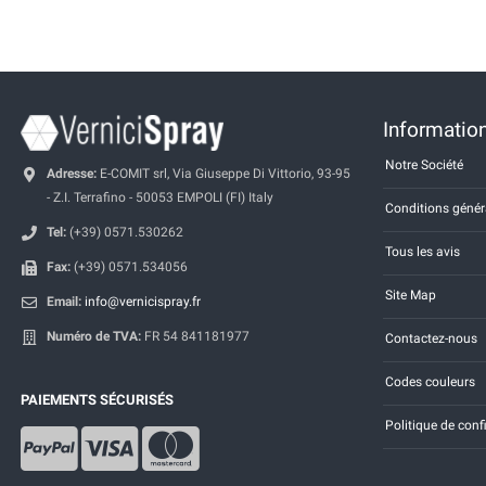
Information
Notre Société
Adresse:
E-COMIT srl, Via Giuseppe Di Vittorio, 93-95
- Z.I. Terrafino - 50053 EMPOLI (FI) Italy
Conditions génér
Tel:
(+39) 0571.530262
Tous les avis
Fax:
(+39) 0571.534056
Site Map
Email:
info@vernicispray.fr
Numéro de TVA:
FR 54 841181977
Contactez-nous
Codes couleurs
PAIEMENTS SÉCURISÉS
Politique de conf