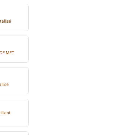
allisé
GE MET.
llisé
illiant