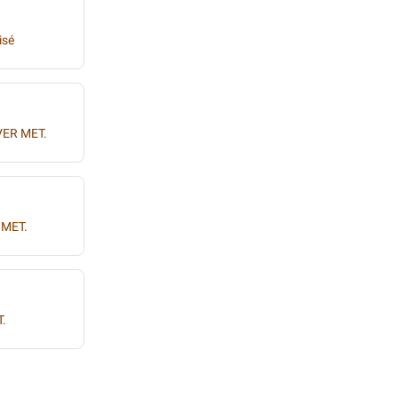
isé
VER MET.
 MET.
.