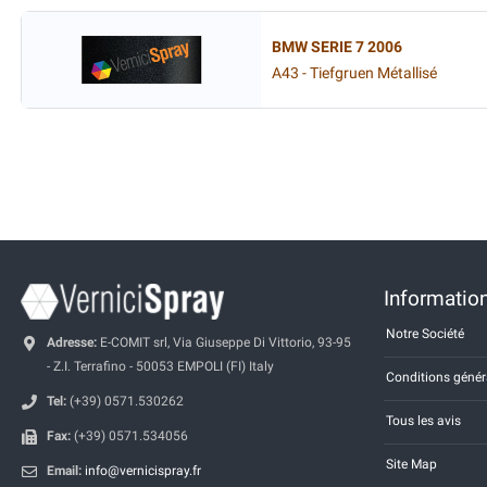
BMW SERIE 7 2006
A43 - Tiefgruen Métallisé
Information
Notre Société
Adresse:
E-COMIT srl, Via Giuseppe Di Vittorio, 93-95
- Z.I. Terrafino - 50053 EMPOLI (FI) Italy
Conditions génér
Tel:
(+39) 0571.530262
Tous les avis
Fax:
(+39) 0571.534056
Site Map
Email:
info@vernicispray.fr