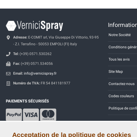
Information
Notre Société
Adresse:
E-COMIT srl, Via Giuseppe Di Vittorio, 93-95
- Z.I. Terrafino - 50053 EMPOLI (FI) Italy
Conditions génér
Tel:
(+39) 0571.530262
Tous les avis
Fax:
(+39) 0571.534056
Site Map
Email:
info@vernicispray.fr
Numéro de TVA:
FR 54 841181977
Contactez-nous
Codes couleurs
PAIEMENTS SÉCURISÉS
Politique de conf
Acceptation de la politique de cookies