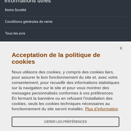
Informations utiles
Notre Société
Conditions générales de vente
Tous les avis
Site Map
X
Acceptation de la politique de
Contactez-nous
cookies
Codes couleurs
Nous utilisons des cookies, y compris des cookies tiers,
pour assurer le bon fonctionnement du site et, avec votre
Politique de confidentialité - RGPD
consentement, pour recueillir des informations statistiques
sur la navigation sur le site et pour vous montrer des
messages personnalisés conformes à vos préférences.
En fermant la bannière ou en refusant l'installation des
cookies, seuls les cookies techniques nécessaires au
Copyright © 2014 - 2026. All Rights Reserved.
fonctionnement du site seront installés.
Plus d'information
Visiteurs online: 375
GÉRER LES PRÉFÉRENCES
Credits:
E-COMIT