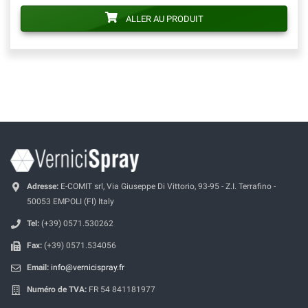
ALLER AU PRODUIT
Adresse:
E-COMIT srl, Via Giuseppe Di Vittorio, 93-95 - Z.I. Terrafino -
50053 EMPOLI (FI) Italy
Tel:
(+39) 0571.530262
Fax:
(+39) 0571.534056
Email:
info@vernicispray.fr
Numéro de TVA:
FR 54 841181977