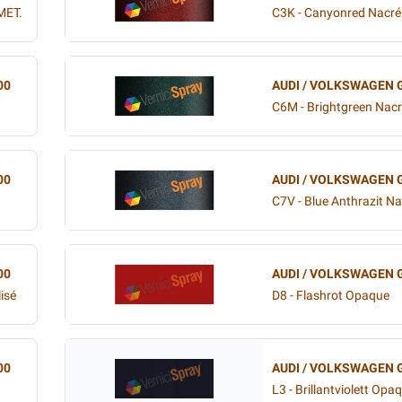
MET.
C3K - Canyonred Nacré
00
AUDI / VOLKSWAGEN 
C6M - Brightgreen Nac
00
AUDI / VOLKSWAGEN 
C7V - Blue Anthrazit N
00
AUDI / VOLKSWAGEN 
isé
D8 - Flashrot Opaque
00
AUDI / VOLKSWAGEN 
L3 - Brillantviolett Opa