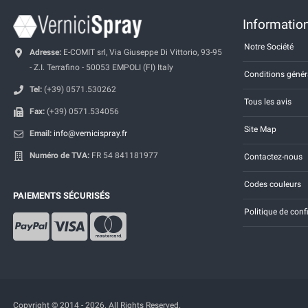
Information
Notre Société
Adresse:
E-COMIT srl, Via Giuseppe Di Vittorio, 93-95
- Z.I. Terrafino - 50053 EMPOLI (FI) Italy
Conditions génér
Tel:
(+39) 0571.530262
Tous les avis
Fax:
(+39) 0571.534056
Site Map
Email:
info@vernicispray.fr
Numéro de TVA:
FR 54 841181977
Contactez-nous
Codes couleurs
PAIEMENTS SÉCURISÉS
Politique de conf
Copyright © 2014 - 2026. All Rights Reserved.