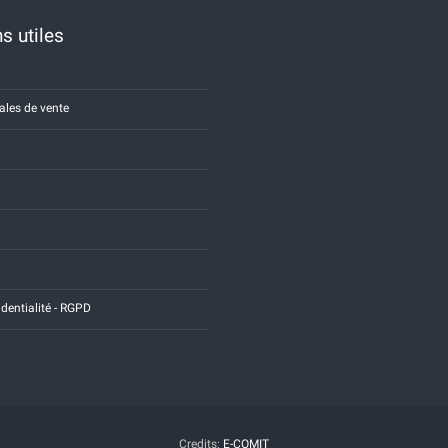
s utiles
ales de vente
identialité - RGPD
Credits:
E-COMIT