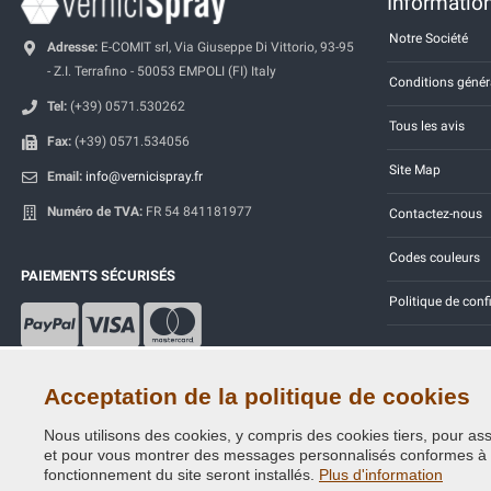
Information
Notre Société
Adresse:
E-COMIT srl, Via Giuseppe Di Vittorio, 93-95
- Z.I. Terrafino - 50053 EMPOLI (FI) Italy
Conditions génér
Tel:
(+39) 0571.530262
Tous les avis
Fax:
(+39) 0571.534056
Site Map
Email:
info@vernicispray.fr
Numéro de TVA:
FR 54 841181977
Contactez-nous
Codes couleurs
PAIEMENTS SÉCURISÉS
Politique de conf
Acceptation de la politique de cookies
Nous utilisons des cookies, y compris des cookies tiers, pour assu
Copyright © 2014 - 2026. All Rights Reserved.
et pour vous montrer des messages personnalisés conformes à vos
Visiteurs online: 386
fonctionnement du site seront installés.
Plus d'information