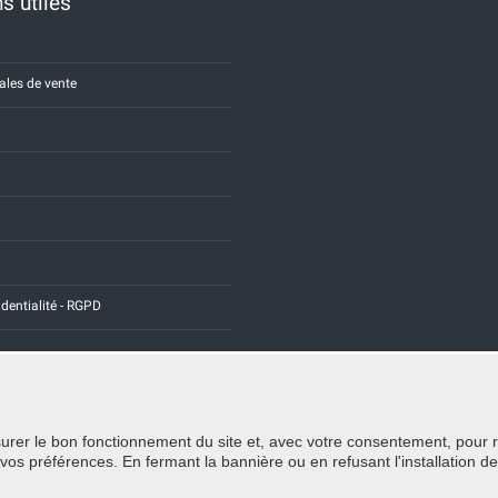
s utiles
ales de vente
identialité - RGPD
rer le bon fonctionnement du site et, avec votre consentement, pour recu
Credits:
E-COMIT
 préférences. En fermant la bannière ou en refusant l'installation de