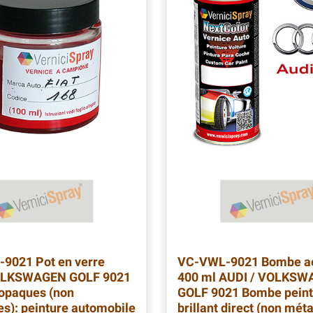
-9021
Pot en verre
VC-VWL-9021
Bombe aé
OLKSWAGEN GOLF 9021
400 ml AUDI / VOLKS
opaques (non
GOLF 9021 Bombe peint
es): peinture automobile
brillant direct (non méta