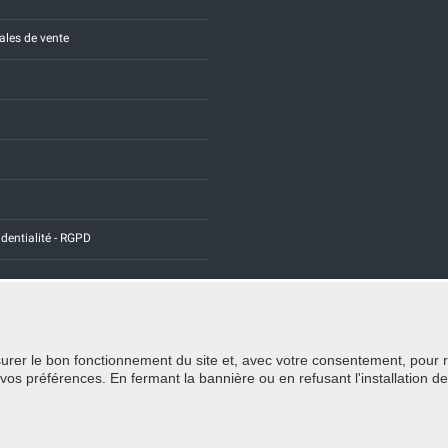
ales de vente
identialité - RGPD
rer le bon fonctionnement du site et, avec votre consentement, pour recu
Credits:
E-COMIT
 préférences. En fermant la bannière ou en refusant l'installation de