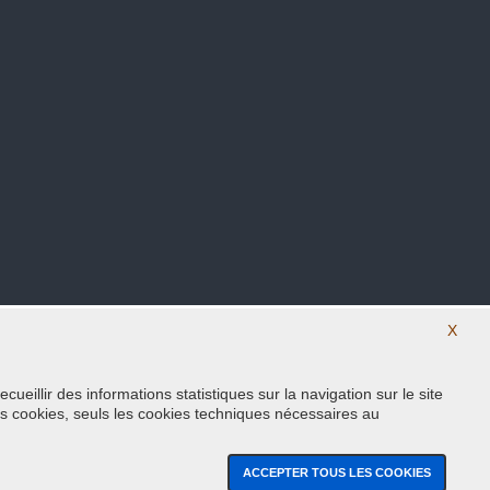
X
eillir des informations statistiques sur la navigation sur le site
Suivez nous sur nos réseaux sociaux
s cookies, seuls les cookies techniques nécessaires au
ACCEPTER TOUS LES COOKIES