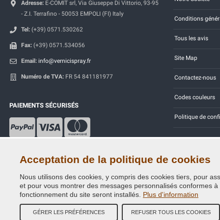
Adresse:
E-COMIT srl, Via Giuseppe Di Vittorio, 93-95
- Z.I. Terrafino - 50053 EMPOLI (FI) Italy
Conditions génér
Tel:
(+39) 0571.530262
Tous les avis
Fax:
(+39) 0571.534056
Site Map
Email:
info@vernicispray.fr
Numéro de TVA:
FR 54 841181977
Contactez-nous
Codes couleurs
PAIEMENTS SÉCURISÉS
Politique de conf
Acceptation de la politique de cookies
Nous utilisons des cookies, y compris des cookies tiers, pour assu
Copyright © 2014 - 2026. All Rights Reserved.
et pour vous montrer des messages personnalisés conformes à vos
Visiteurs online: 528
fonctionnement du site seront installés.
Plus d'information
GÉRER LES PRÉFÉRENCES
REFUSER TOUS LES COOKIES