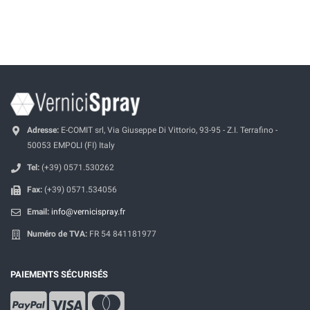
Adresse:
E-COMIT srl, Via Giuseppe Di Vittorio, 93-95 - Z.I. Terrafino -
50053 EMPOLI (FI) Italy
Tel:
(+39) 0571.530262
Fax:
(+39) 0571.534056
Email:
info@vernicispray.fr
Numéro de TVA:
FR 54 841181977
PAIEMENTS SÉCURISÉS