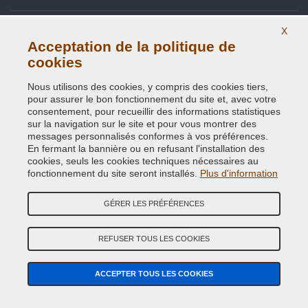
Site Map
X
Acceptation de la politique de
Contactez-nous
cookies
Codes couleurs
Nous utilisons des cookies, y compris des cookies tiers,
pour assurer le bon fonctionnement du site et, avec votre
Politique de confidentialité - RGPD
consentement, pour recueillir des informations statistiques
sur la navigation sur le site et pour vous montrer des
messages personnalisés conformes à vos préférences.
En fermant la bannière ou en refusant l'installation des
cookies, seuls les cookies techniques nécessaires au
Copyright © 2014 - 2026. All Rights Reserved.
fonctionnement du site seront installés.
Plus d'information
Visiteurs online: 302
GÉRER LES PRÉFÉRENCES
Credits:
E-COMIT
Suivez nous sur nos réseaux sociaux
REFUSER TOUS LES COOKIES
ACCEPTER TOUS LES COOKIES