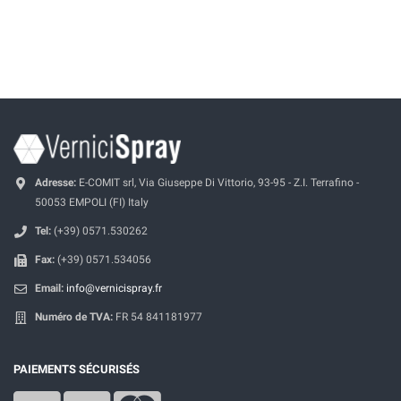
Adresse:
E-COMIT srl, Via Giuseppe Di Vittorio, 93-95 - Z.I. Terrafino -
50053 EMPOLI (FI) Italy
Tel:
(+39) 0571.530262
Fax:
(+39) 0571.534056
Email:
info@vernicispray.fr
Numéro de TVA:
FR 54 841181977
PAIEMENTS SÉCURISÉS