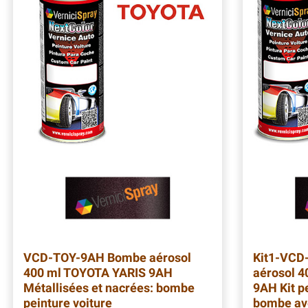
VCD-TOY-9AH
Bombe aérosol
Kit1-VCD
400 ml TOYOTA YARIS 9AH
aérosol 
Métallisées et nacrées: bombe
9AH Kit p
peinture voiture
bombe ave