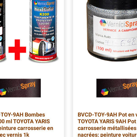
-TOY-9AH
Bombes
BVCD-TOY-9AH
Pot en 
400 ml TOYOTA YARIS
TOYOTA YARIS 9AH Pot 
einture carrosserie en
carrosserie métallisées
c vernis 1k
nacrées: peinture voitu