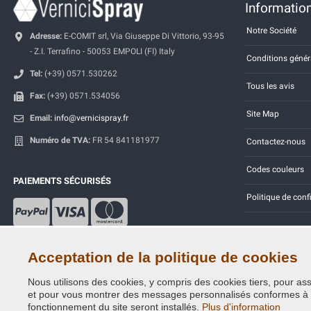
Information
Notre Société
Adresse:
E-COMIT srl, Via Giuseppe Di Vittorio, 93-95
- Z.I. Terrafino - 50053 EMPOLI (FI) Italy
Conditions génér
Tel:
(+39) 0571.530262
Tous les avis
Fax:
(+39) 0571.534056
Site Map
Email:
info@vernicispray.fr
Numéro de TVA:
FR 54 841181977
Contactez-nous
Codes couleurs
PAIEMENTS SÉCURISÉS
Politique de conf
Acceptation de la politique de cookies
Nous utilisons des cookies, y compris des cookies tiers, pour assu
Copyright © 2014 - 2026. All Rights Reserved.
et pour vous montrer des messages personnalisés conformes à vos
Visiteurs online: 484
fonctionnement du site seront installés.
Plus d'information