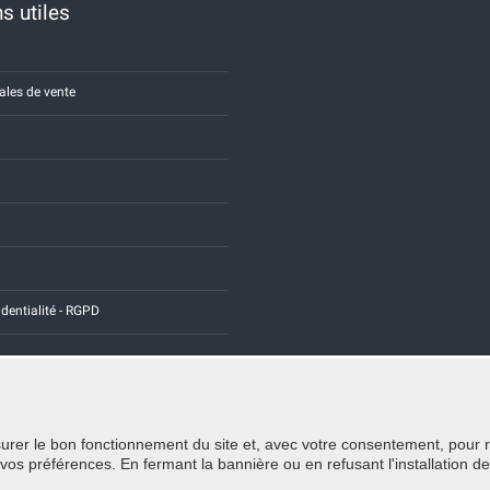
s utiles
ales de vente
identialité - RGPD
rer le bon fonctionnement du site et, avec votre consentement, pour recu
Credits:
E-COMIT
 préférences. En fermant la bannière ou en refusant l'installation de