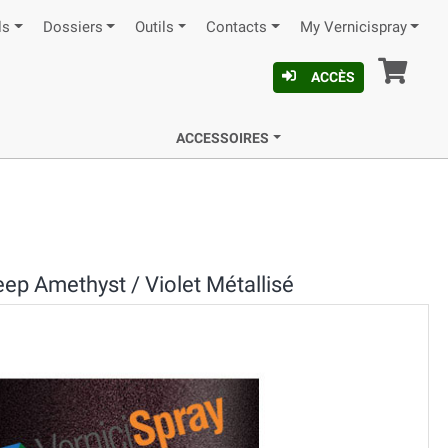
ls
Dossiers
Outils
Contacts
My Vernicispray
Pan
ACCÈS
ACCESSOIRES
p Amethyst / Violet Métallisé