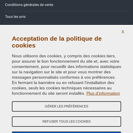
Conditions générales de vente
Tous les avis
Site Map
X
Acceptation de la politique de
Contactez-nous
cookies
Codes couleurs
Nous utilisons des cookies, y compris des cookies tiers,
pour assurer le bon fonctionnement du site et, avec votre
Politique de confidentialité - RGPD
consentement, pour recueillir des informations statistiques
sur la navigation sur le site et pour vous montrer des
messages personnalisés conformes à vos préférences.
En fermant la bannière ou en refusant l'installation des
cookies, seuls les cookies techniques nécessaires au
Copyright © 2014 - 2026. All Rights Reserved.
fonctionnement du site seront installés.
Plus d'information
Visiteurs online: 428
GÉRER LES PRÉFÉRENCES
Credits:
E-COMIT
REFUSER TOUS LES COOKIES
Suivez nous sur nos réseaux sociaux