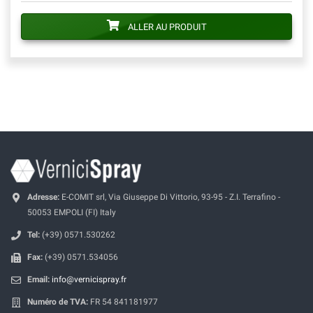
ALLER AU PRODUIT
Adresse:
E-COMIT srl, Via Giuseppe Di Vittorio, 93-95 - Z.I. Terrafino -
50053 EMPOLI (FI) Italy
Tel:
(+39) 0571.530262
Fax:
(+39) 0571.534056
Email:
info@vernicispray.fr
Numéro de TVA:
FR 54 841181977