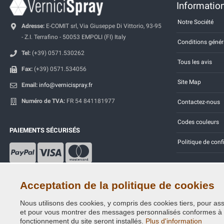
Information
Notre Société
Adresse:
E-COMIT srl, Via Giuseppe Di Vittorio, 93-95
- Z.I. Terrafino - 50053 EMPOLI (FI) Italy
Conditions génér
Tel:
(+39) 0571.530262
Tous les avis
Fax:
(+39) 0571.534056
Site Map
Email:
info@vernicispray.fr
Numéro de TVA:
FR 54 841181977
Contactez-nous
Codes couleurs
PAIEMENTS SÉCURISÉS
Politique de conf
Acceptation de la politique de cookies
Nous utilisons des cookies, y compris des cookies tiers, pour assu
Copyright © 2014 - 2026. All Rights Reserved.
et pour vous montrer des messages personnalisés conformes à vos
Visiteurs online: 595
fonctionnement du site seront installés.
Plus d'information