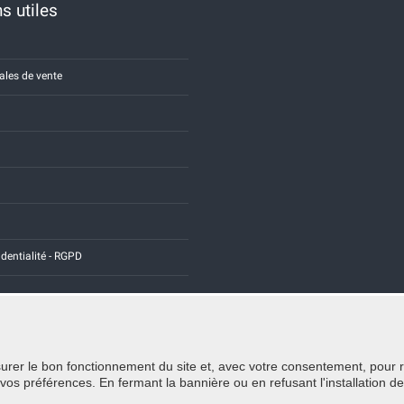
s utiles
ales de vente
identialité - RGPD
rer le bon fonctionnement du site et, avec votre consentement, pour recu
Credits:
E-COMIT
 préférences. En fermant la bannière ou en refusant l'installation de