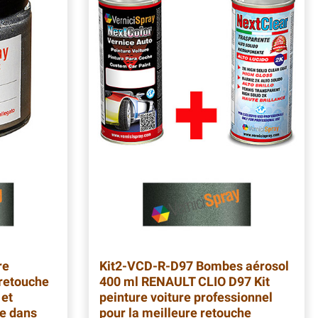
re
Kit2-VCD-R-D97
Bombes aérosol
retouche
400 ml RENAULT CLIO D97 Kit
 et
peinture voiture professionnel
re dans
pour la meilleure retouche