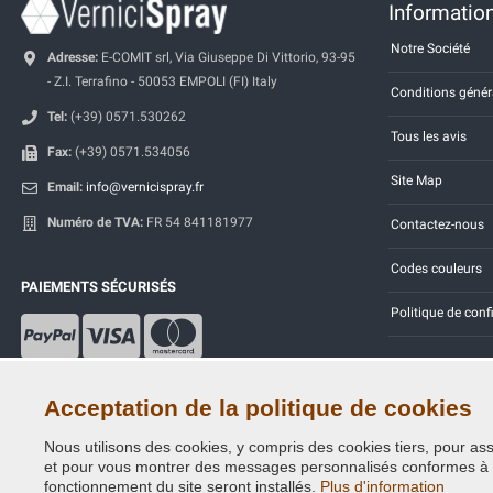
Information
Notre Société
Adresse:
E-COMIT srl, Via Giuseppe Di Vittorio, 93-95
- Z.I. Terrafino - 50053 EMPOLI (FI) Italy
Conditions génér
Tel:
(+39) 0571.530262
Tous les avis
Fax:
(+39) 0571.534056
Site Map
Email:
info@vernicispray.fr
Numéro de TVA:
FR 54 841181977
Contactez-nous
Codes couleurs
PAIEMENTS SÉCURISÉS
Politique de conf
Acceptation de la politique de cookies
Nous utilisons des cookies, y compris des cookies tiers, pour assu
Copyright © 2014 - 2026. All Rights Reserved.
et pour vous montrer des messages personnalisés conformes à vos
Visiteurs online: 701
fonctionnement du site seront installés.
Plus d'information