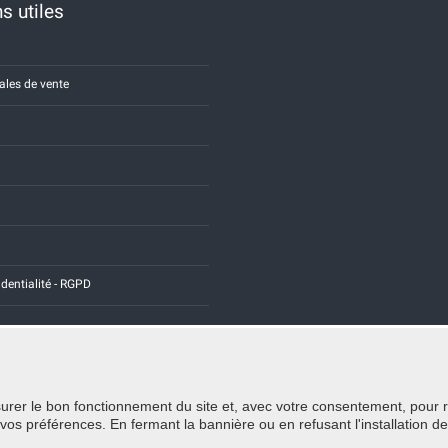
s utiles
ales de vente
identialité - RGPD
rer le bon fonctionnement du site et, avec votre consentement, pour recu
Credits:
E-COMIT
 préférences. En fermant la bannière ou en refusant l'installation de