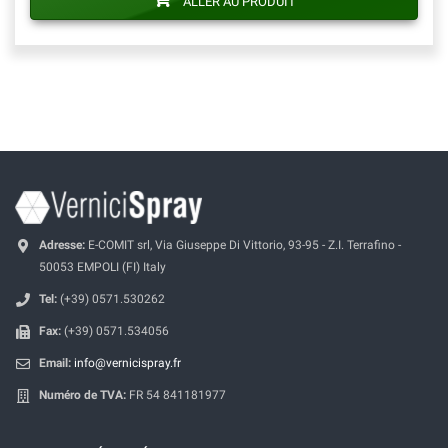
ALLER AU PRODUIT
Adresse:
E-COMIT srl, Via Giuseppe Di Vittorio, 93-95 - Z.I. Terrafino -
50053 EMPOLI (FI) Italy
Tel:
(+39) 0571.530262
Fax:
(+39) 0571.534056
Email:
info@vernicispray.fr
Numéro de TVA:
FR 54 841181977