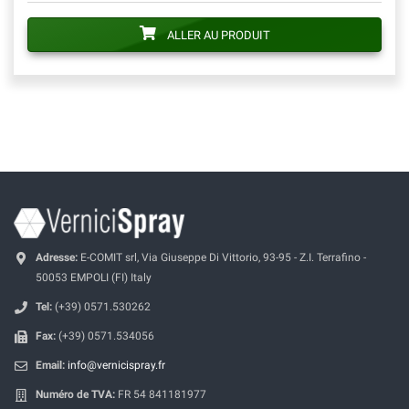
ALLER AU PRODUIT
Adresse:
E-COMIT srl, Via Giuseppe Di Vittorio, 93-95 - Z.I. Terrafino -
50053 EMPOLI (FI) Italy
Tel:
(+39) 0571.530262
Fax:
(+39) 0571.534056
Email:
info@vernicispray.fr
Numéro de TVA:
FR 54 841181977