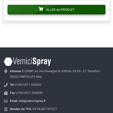
ALLER AU PRODUIT
Adresse:
E-COMIT srl, Via Giuseppe Di Vittorio, 93-95 - Z.I. Terrafino -
50053 EMPOLI (FI) Italy
Tel:
(+39) 0571.530262
Fax:
(+39) 0571.534056
Email:
info@vernicispray.fr
Numéro de TVA:
FR 54 841181977