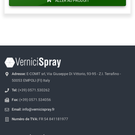
ALLER AU PRODUIT
Adresse:
E-COMIT srl, Via Giuseppe Di Vittorio, 93-95 - Z.I. Terrafino -
50053 EMPOLI (FI) Italy
Tel:
(+39) 0571.530262
Fax:
(+39) 0571.534056
Email:
info@vernicispray.fr
Numéro de TVA:
FR 54 841181977