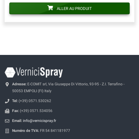
ALLER AU PRODUIT
Adresse:
E-COMIT srl, Via Giuseppe Di Vittorio, 93-95 - Z.I. Terrafino -
50053 EMPOLI (FI) Italy
Tel:
(+39) 0571.530262
Fax:
(+39) 0571.534056
Email:
info@vernicispray.fr
Numéro de TVA:
FR 54 841181977