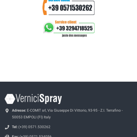
Adresse:
E-COMIT srl, Via Giuseppe Di Vittorio, 93-95 - Z.I. Terrafino -
50053 EMPOLI (FI) Italy
Tel:
(+39) 0571.530262
Fax:
(+39) 0571.534056