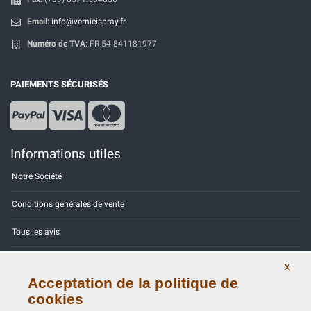
Email:
info@vernicispray.fr
Numéro de TVA:
FR 54 841181977
PAIEMENTS SÉCURISÉS
Informations utiles
Notre Société
Conditions générales de vente
Tous les avis
Site Map
X
Acceptation de la politique de
Contactez-nous
cookies