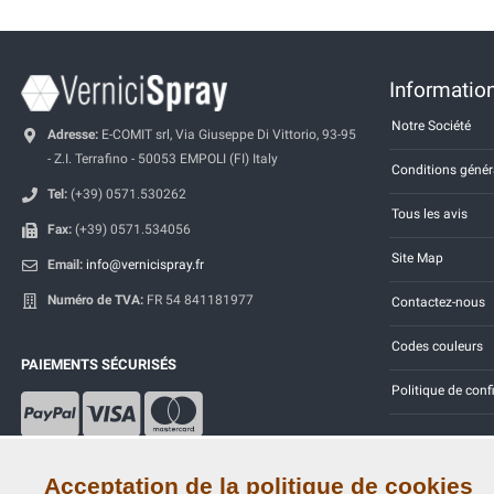
Information
Notre Société
Adresse:
E-COMIT srl, Via Giuseppe Di Vittorio, 93-95
- Z.I. Terrafino - 50053 EMPOLI (FI) Italy
Conditions génér
Tel:
(+39) 0571.530262
Tous les avis
Fax:
(+39) 0571.534056
Site Map
Email:
info@vernicispray.fr
Numéro de TVA:
FR 54 841181977
Contactez-nous
Codes couleurs
PAIEMENTS SÉCURISÉS
Politique de conf
Acceptation de la politique de cookies