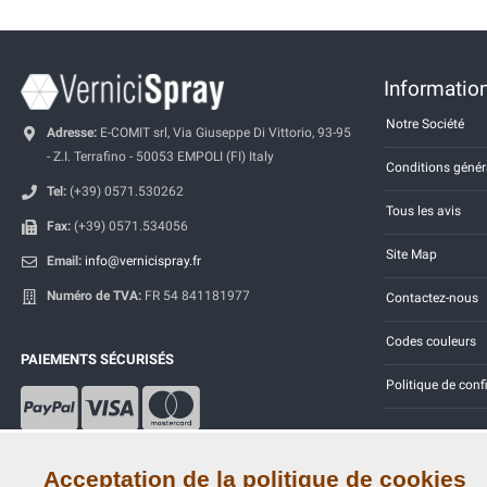
Information
Notre Société
Adresse:
E-COMIT srl, Via Giuseppe Di Vittorio, 93-95
- Z.I. Terrafino - 50053 EMPOLI (FI) Italy
Conditions génér
Tel:
(+39) 0571.530262
Tous les avis
Fax:
(+39) 0571.534056
Site Map
Email:
info@vernicispray.fr
Numéro de TVA:
FR 54 841181977
Contactez-nous
Codes couleurs
PAIEMENTS SÉCURISÉS
Politique de conf
Acceptation de la politique de cookies