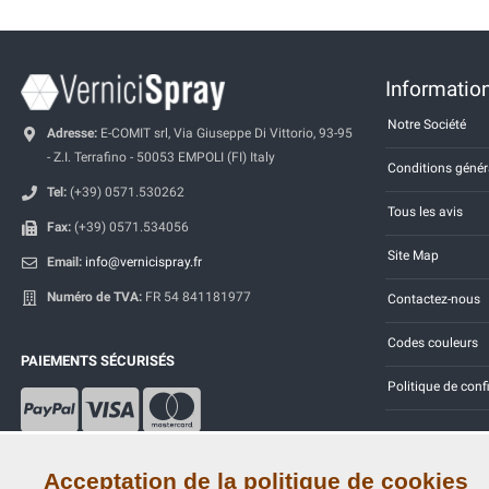
Information
Notre Société
Adresse:
E-COMIT srl, Via Giuseppe Di Vittorio, 93-95
- Z.I. Terrafino - 50053 EMPOLI (FI) Italy
Conditions génér
Tel:
(+39) 0571.530262
Tous les avis
Fax:
(+39) 0571.534056
Site Map
Email:
info@vernicispray.fr
Numéro de TVA:
FR 54 841181977
Contactez-nous
Codes couleurs
PAIEMENTS SÉCURISÉS
Politique de conf
Acceptation de la politique de cookies