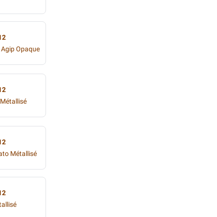
12
 / Agip Opaque
12
Métallisé
12
ato Métallisé
12
allisé