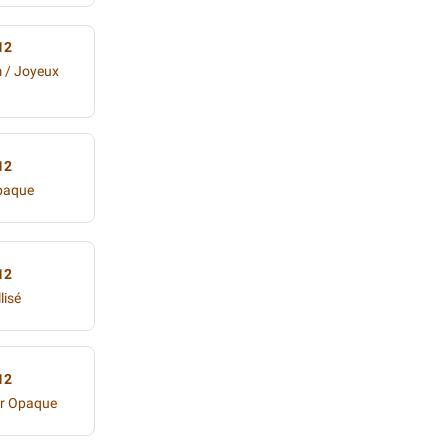
12
 / Joyeux
12
Opaque
12
lisé
12
ur Opaque