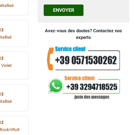
étallisé
ENVOYER
12
Avez-vous des doutes? Contactez nos
tallisé
experts
12
 Violet
12
tallisé
12
Rock'n'Roll