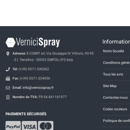
Information
Notre Société
Adresse:
E-COMIT srl, Via Giuseppe Di Vittorio, 93-95
- Z.I. Terrafino - 50053 EMPOLI (FI) Italy
Conditions génér
Tel:
(+39) 0571.530262
Tous les avis
Fax:
(+39) 0571.534056
Site Map
Email:
info@vernicispray.fr
Numéro de TVA:
FR 54 841181977
Contactez-nous
Codes couleurs
PAIEMENTS SÉCURISÉS
Politique de conf