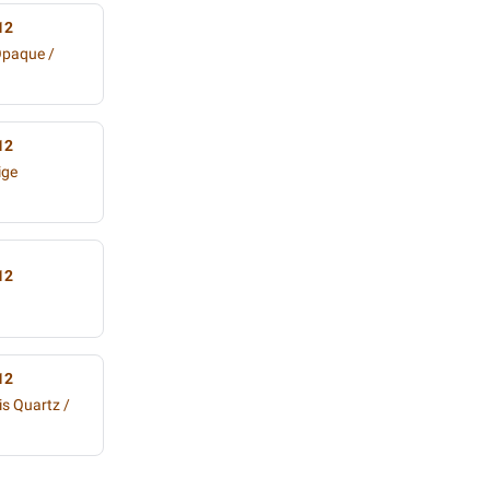
12
Opaque /
12
ige
12
12
is Quartz /