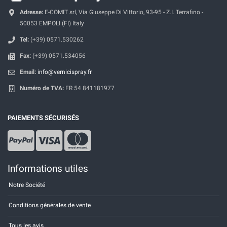
Adresse:
E-COMIT srl, Via Giuseppe Di Vittorio, 93-95 - Z.I. Terrafino -
50053 EMPOLI (FI) Italy
Tel:
(+39) 0571.530262
Fax:
(+39) 0571.534056
Email:
info@vernicispray.fr
Numéro de TVA:
FR 54 841181977
PAIEMENTS SÉCURISÉS
Informations utiles
Notre Société
Conditions générales de vente
Tous les avis