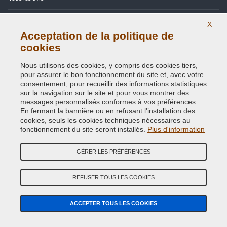
Site Map
X
Acceptation de la politique de
Contactez-nous
cookies
Codes couleurs
Nous utilisons des cookies, y compris des cookies tiers,
pour assurer le bon fonctionnement du site et, avec votre
Politique de confidentialité - RGPD
consentement, pour recueillir des informations statistiques
sur la navigation sur le site et pour vous montrer des
messages personnalisés conformes à vos préférences.
En fermant la bannière ou en refusant l'installation des
cookies, seuls les cookies techniques nécessaires au
Copyright © 2014 - 2026. All Rights Reserved.
fonctionnement du site seront installés.
Plus d'information
Visiteurs online: 353
GÉRER LES PRÉFÉRENCES
Credits:
E-COMIT
Suivez nous sur nos réseaux sociaux
REFUSER TOUS LES COOKIES
ACCEPTER TOUS LES COOKIES