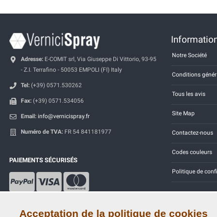
Information
Notre Société
Adresse:
E-COMIT srl, Via Giuseppe Di Vittorio, 93-95
- Z.I. Terrafino - 50053 EMPOLI (FI) Italy
Conditions génér
Tel:
(+39) 0571.530262
Tous les avis
Fax:
(+39) 0571.534056
Site Map
Email:
info@vernicispray.fr
Numéro de TVA:
FR 54 841181977
Contactez-nous
Codes couleurs
PAIEMENTS SÉCURISÉS
Politique de conf
Acceptation de la politique de cookies