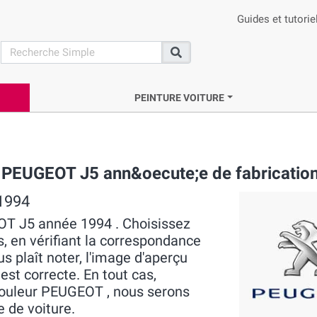
Guides et tutorie
search
Recherche
PEINTURE VOITURE
e PEUGEOT J5 ann&oecute;e de fabricatio
 1994
EOT J5 année 1994 . Choisissez
s, en vérifiant la correspondance
us plaît noter, l'image d'aperçu
 est correcte. En tout cas,
couleur PEUGEOT , nous serons
e de voiture.