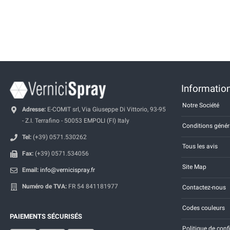
Information
Notre Société
Adresse:
E-COMIT srl, Via Giuseppe Di Vittorio, 93-95
- Z.I. Terrafino - 50053 EMPOLI (FI) Italy
Conditions génér
Tel:
(+39) 0571.530262
Tous les avis
Fax:
(+39) 0571.534056
Site Map
Email:
info@vernicispray.fr
Numéro de TVA:
FR 54 841181977
Contactez-nous
Codes couleurs
PAIEMENTS SÉCURISÉS
Politique de conf