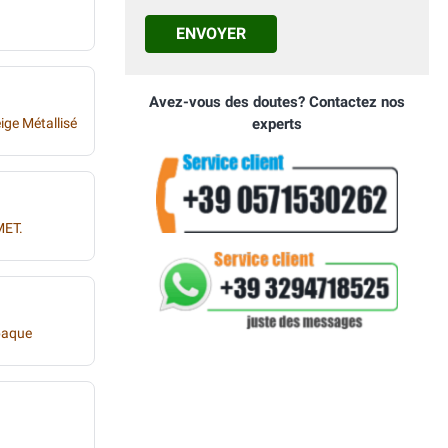
ENVOYER
Avez-vous des doutes? Contactez nos
ige Métallisé
experts
MET.
paque