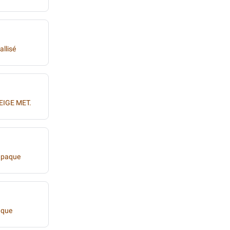
allisé
EIGE MET.
Opaque
aque