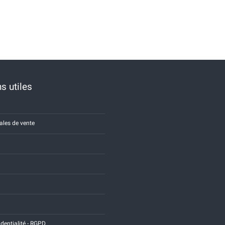
s utiles
ales de vente
identialité - RGPD