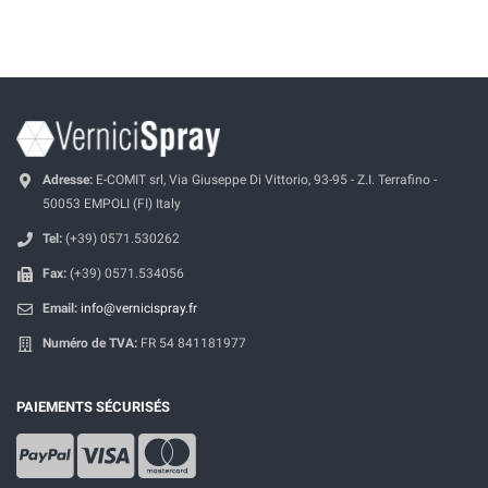
Adresse:
E-COMIT srl, Via Giuseppe Di Vittorio, 93-95 - Z.I. Terrafino -
50053 EMPOLI (FI) Italy
Tel:
(+39) 0571.530262
Fax:
(+39) 0571.534056
Email:
info@vernicispray.fr
Numéro de TVA:
FR 54 841181977
PAIEMENTS SÉCURISÉS