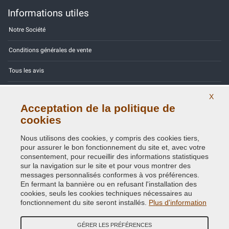
Informations utiles
Notre Société
Conditions générales de vente
Tous les avis
Site Map
X
Acceptation de la politique de
Contactez-nous
cookies
Codes couleurs
Nous utilisons des cookies, y compris des cookies tiers,
pour assurer le bon fonctionnement du site et, avec votre
Politique de confidentialité - RGPD
consentement, pour recueillir des informations statistiques
sur la navigation sur le site et pour vous montrer des
messages personnalisés conformes à vos préférences.
En fermant la bannière ou en refusant l'installation des
cookies, seuls les cookies techniques nécessaires au
Copyright © 2014 - 2026. All Rights Reserved.
fonctionnement du site seront installés.
Plus d'information
Visiteurs online: 552
GÉRER LES PRÉFÉRENCES