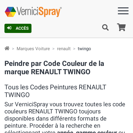
Pa
ACCÈS
Marques Voiture
renault
twingo
Peindre par Code Couleur de la
marque RENAULT TWINGO
Tous les Codes Peintures RENAULT
TWINGO
Sur VerniciSpray vous trouvez toutes les code
couleurs RENAULT TWINGO toujours
disponibles dans différents formats de
peinture. Procéder à la recherche en
sélectionnant votre
année
,
gamme couleur
ou